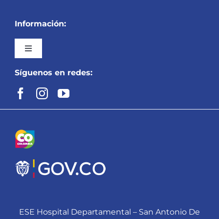
Información:
Toggle
Navigation
Síguenos en redes:
Inicio
Mapa del Sitio
Preguntas y Respuestas Frecuentes
Nuestra Entidad
Servicios
ESE Hospital Departamental – San Antonio De