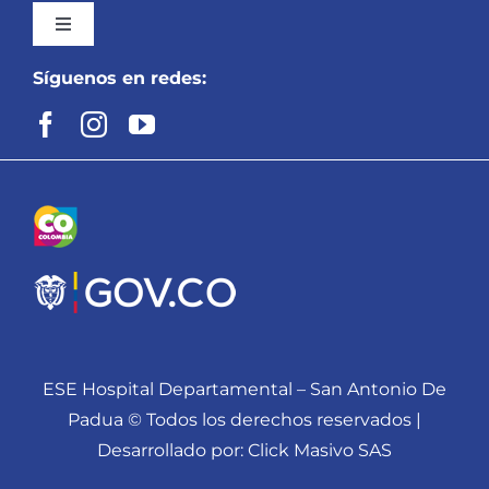
Toggle
Navigation
Síguenos en redes:
Inicio
Mapa del Sitio
Preguntas y Respuestas Frecuentes
Nuestra Entidad
Servicios
ESE Hospital Departamental – San Antonio De
Padua © Todos los derechos reservados |
PQRSD: Peticiones, Quejas, Reclamos,
Desarrollado por: Click Masivo SAS
Sugerencias y Denuncias.