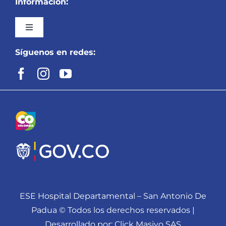
Información:
Toggle
Navigation
Síguenos en redes:
Inicio
Mapa del Sitio
Preguntas y Respuestas Frecuentes
Nuestra Entidad
Servicios
ESE Hospital Departamental – San Antonio De
Padua © Todos los derechos reservados |
PQRSD: Peticiones, Quejas, Reclamos,
Desarrollado por: Click Masivo SAS